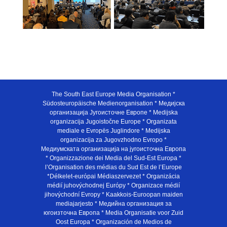
The South East Europe Media Organisation *
Südosteuropäische Medienorganisation * Медијска
организација Југоисточне Европе * Medijska
organizacija Jugoistočne Europe * Organizata
mediale e Evropës Juglindore * Medijska
organizacija za Jugovzhodno Evropo *
Медиумската организација на југоисточна Европа
* Organizzazione dei Media del Sud-Est Europa *
l’Organisation des médias du Sud Est de l’Europe
*Délkelet-európai Médiaszervezet * Organizácia
médií juhovýchodnej Európy * Organizace médií
jihovýchodní Evropy * Kaakkois-Euroopan maiden
mediajarjesto * Медийна организация за
югоизточна Европа * Media Organisatie voor Zuid
Oost Europa * Organización de Medios de