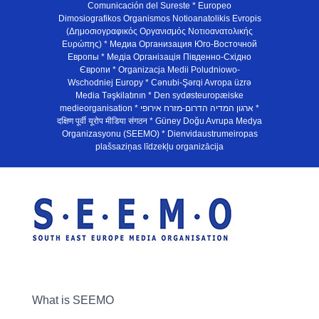
Comunicación del Sureste * Europeo
Dimosiografikos Organismos Notioanatolikis Evropis
(Δημοσιογραφικός Οργανισμός Νοτιοανατολικής
Ευρώπης) * Медиа Организация Юго-Восточной
Европы * Медiа Органiзацiя Пiвденно-Схiдно
Європи * Organizacja Medii Poludniowo-
Wschodniej Europy * Cənubi-Şərqi Avropa üzrə
Media Təşkilatının * Den sydøsteuropæiske
medieorganisation * ארגון המדיה הדרום-מזרח אירופי *
दक्षिण पूर्वी यूरोप मीडिया संगठन * Güney Doğu Avrupa Medya
Organizasyonu (SEEMO) * Dienvidaustrumeiropas
plašsaziņas līdzekļu organizācija
What is SEEMO