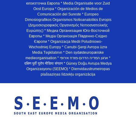
югоизточна Европа * Media Organisatie voor Zuid
Oost Europa * Organización de Medios de
Comunicación del Sureste * Europeo
Dimosiografikos Organismos Notioanatolikis Evropis
(Δημοσιογραφικός Οργανισμός Νοτιοανατολικής
Ευρώπης) * Медиа Организация Юго-Восточной
Европы * Медiа Органiзацiя Пiвденно-Схiдно
Європи * Organizacja Medii Poludniowo-
Wschodniej Europy * Cənubi-Şərqi Avropa üzrə
Media Təşkilatının * Den sydøsteuropæiske
medieorganisation * ארגון המדיה הדרום-מזרח אירופי *
दक्षिण पूर्वी यूरोप मीडिया संगठन * Güney Doğu Avrupa Medya
Organizasyonu (SEEMO) * Dienvidaustrumeiropas
plašsaziņas līdzekļu organizācija