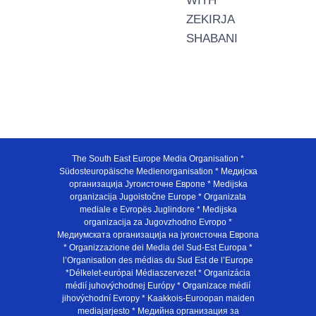
WITH
ZEKIRJA
SHABANI
The South East Europe Media Organisation *
Südosteuropäische Medienorganisation * Медијска
организација Југоисточне Европе * Medijska
organizacija Jugoistočne Europe * Organizata
mediale e Evropës Juglindore * Medijska
organizacija za Jugovzhodno Evropo *
Медиумската организација на југоисточна Европа
* Organizzazione dei Media del Sud-Est Europa *
l’Organisation des médias du Sud Est de l’Europe
*Délkelet-európai Médiaszervezet * Organizácia
médií juhovýchodnej Európy * Organizace médií
jihovýchodní Evropy * Kaakkois-Euroopan maiden
mediajarjesto * Медийна организация за