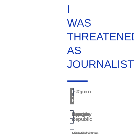
I
WAS
THREATENE
AS
JOURNALIST
Albania
Armenia
Belarus
Bulgaria
Croatia
Bosnia
-
Herzegovina
Cyprus
Czech
Estonia
Georgia
Greece
Hungary
Republic
Kazakhstan
Kosovo
Kyrgyzstan
Latvia
Lithuania
North