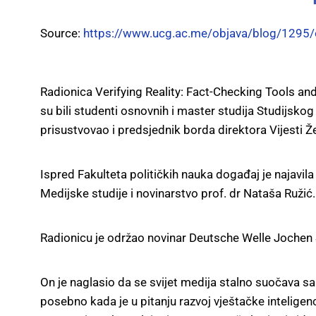
Source:
https://www.ucg.ac.me/objava/blog/1295/o
Radionica Verifying Reality: Fact-Checking Tools and
su bili studenti osnovnih i master studija Studijsko
prisustvovao i predsjednik borda direktora Vijesti Že
Ispred Fakulteta političkih nauka događaj je najavi
Medijske studije i novinarstvo prof. dr Nataša Ružić.
Radionicu je održao novinar Deutsche Welle Joche
On je naglasio da se svijet medija stalno suočava s
posebno kada je u pitanju razvoj vještačke intelige