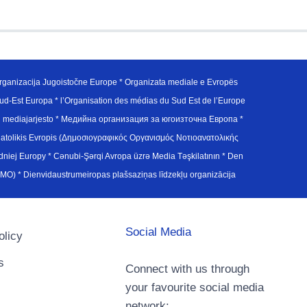
ganizacija Jugoistočne Europe * Organizata mediale e Evropës
d-Est Europa * l’Organisation des médias du Sud Est de l’Europe
en mediajarjesto * Медийна организация за югоизточна Европа *
atolikis Evropis (Δημοσιογραφικός Οργανισμός Νοτιοανατολικής
j Europy * Cənubi-Şərqi Avropa üzrə Media Təşkilatının * Den
u Avrupa Medya Organizasyonu (SEEMO) * Dienvidaustrumeiropas plašsaziņas līdzekļu organizācija
Social Media
olicy
s
Connect with us through
your favourite social media
network: