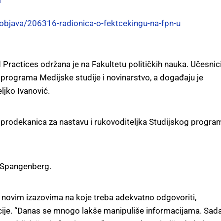
bjava/206316-radionica-o-fektcekingu-na-fpn-u
 Practices održana je na Fakultetu političkih nauka. Učesnic
g programa Medijske studije i novinarstvo, a događaju je
ljko Ivanović.
la prodekanica za nastavu i rukovoditeljka Studijskog progra
n Spangenberg.
a novim izazovima na koje treba adekvatno odgovoriti,
ncije. “Danas se mnogo lakše manipuliše informacijama. Sad