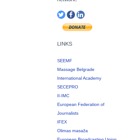
LINKS
SEEMF
Massage Belgrade
International Academy
SECEPRO
II-IMC
European Federation of
Journalists
IFEX
Olimas masaža
European Broadcasting Union