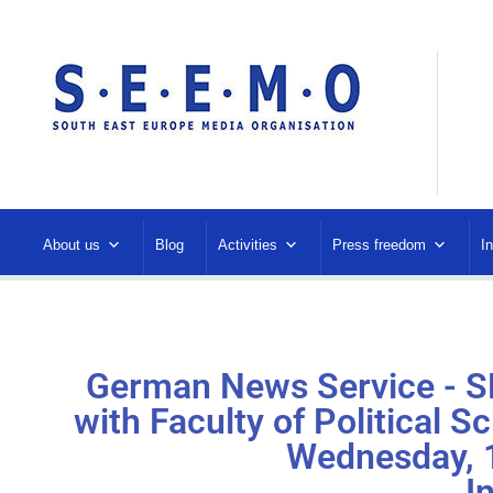
About us
Blog
Activities
Press freedom
I
German News Service - S
with Faculty of Political 
Wednesday, 
I