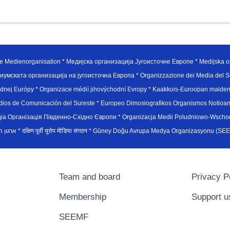
e Medienorganisation * Медијска организација Југоисточне Европе * Medijska or
иумската организација на југоисточна Европа * Organizzazione dei Media del Su
hodnej Európy * Organizace médií jihovýchodní Evropy * Kaakkois-Euroopan maid
edios de Comunicación del Sureste * Europeo Dimosiografikos Organismos Notioan
рганiзацiя Пiвденно-Схiдно Європи * Organizacja Medii Poludniowo-Wschodnie
sydøsteuropæiske medieorganisation * ארגון המדיה הדרום-מזרח אירופי * दक्षिण पूर्वी यूरोप मीडिया संगठन * Güney Doğ
Team and board
Privacy P
Membership
Support u
SEEMF