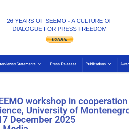
26 YEARS OF SEEMO - A CULTURE OF
DIALOGUE FOR PRESS FREEDOM
nterviews&Statements
Press Releases
Publications
Awar
EEMO workshop in cooperation
Science, University of Montenegr
17 December 2025
n Media