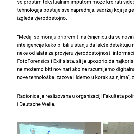
se prostim tekstualnim imputom može kreirati video 
tehnologija postaje sve naprednija, sadržaj koji je g
izgleda vjerodostojno.
“Mediji se moraju pripremiti na činjenicu da se novin
inteligencije kako bi bili u stanju da lakše detektuj
neke od alata za provjeru vjerodostojnosti informac
FotoForensics i Exif alata, ali je upozorio da najkorisn
ne možemo biti novinari ako ne razumijemo digitaln
nove tehnološke izazove i idemo u korak sa njima”, 
Radionica je realizovana u organizaciji Fakulteta p
i Deutsche Welle.