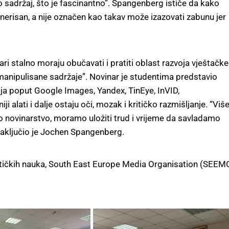
sadržaj, što je fascinantno”. Spangenberg ističe da kako
enerisan, a nije označen kao takav može izazovati zabunu jer
ari stalno moraju obučavati i pratiti oblast razvoja vještačke
u manipulisane sadržaje”. Novinar je studentima predstavio
ija poput Google Images, Yandex, TinEye, InVID,
iji alati i dalje ostaju oči, mozak i kritičko razmišljanje. “Viš
o novinarstvo, moramo uložiti trud i vrijeme da savladamo
zaključio je Jochen Spangenberg.
olitičkih nauka, South East Europe Media Organisation (SEEM