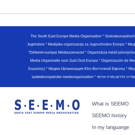
The South East Europe Media Organisation * Südosteuropäisch
Juglindore * Medijska organizacija za Jugovzhodno Evropo * Мед
*Délkelet-európai Médiaszervezet * Organizácia médií juhovýc
Media Organisatie voor Zuid Oost Europa * Organización de M
Ευρώπης) * Медиа Организация Юго-Восточной Европы * Медiа О
What is SEEMO
SEEMO history
In my languange