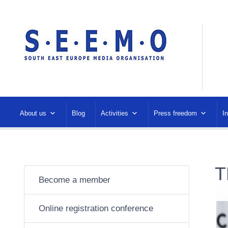
About us
Blog
Activities
Press freedom
I
T
Become a member
Online registration conference