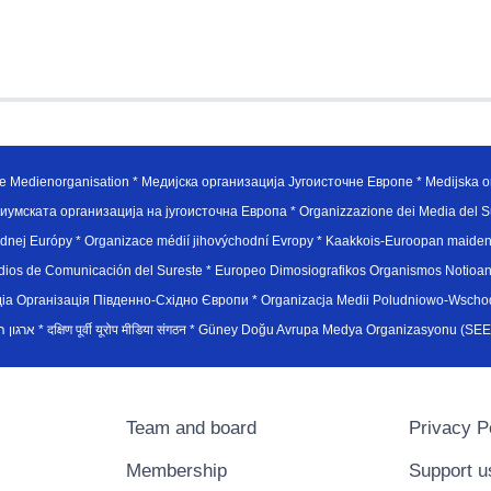
e Medienorganisation * Медијска организација Југоисточне Европе * Medijska or
иумската организација на југоисточна Европа * Organizzazione dei Media del Su
hodnej Európy * Organizace médií jihovýchodní Evropy * Kaakkois-Euroopan maid
edios de Comunicación del Sureste * Europeo Dimosiografikos Organismos Notioan
рганiзацiя Пiвденно-Схiдно Європи * Organizacja Medii Poludniowo-Wschodnie
sydøsteuropæiske medieorganisation * ארגון המדיה הדרום-מזרח אירופי * दक्षिण पूर्वी यूरोप मीडिया संगठन * Güney Doğ
Team and board
Privacy P
Membership
Support u