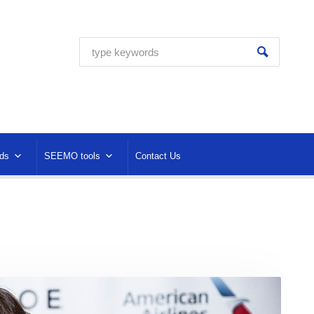
ds
SEEMO tools
Contact Us