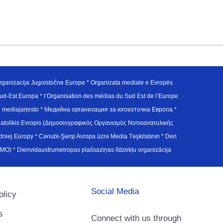
ganizacija Jugoistočne Europe * Organizata mediale e Evropës
d-Est Europa * l’Organisation des médias du Sud Est de l’Europe
en mediajarjesto * Медийна организация за югоизточна Европа *
atolikis Evropis (Δημοσιογραφικός Οργανισμός Νοτιοανατολικής
j Europy * Cənubi-Şərqi Avropa üzrə Media Təşkilatının * Den
u Avrupa Medya Organizasyonu (SEEMO) * Dienvidaustrumeiropas plašsaziņas līdzekļu organizācija
Social Media
olicy
s
Connect with us through