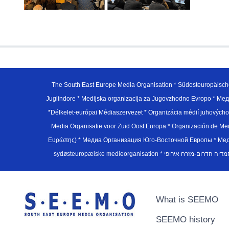
The South East Europe Media Organisation * Südosteuropäisch
Juglindore * Medijska organizacija za Jugovzhodno Evropo * Мед
*Délkelet-európai Médiaszervezet * Organizácia médií juhovýc
Media Organisatie voor Zuid Oost Europa * Organización de M
Ευρώπης) * Медиа Организация Юго-Восточной Европы * Медiа О
What is SEEMO
SEEMO history