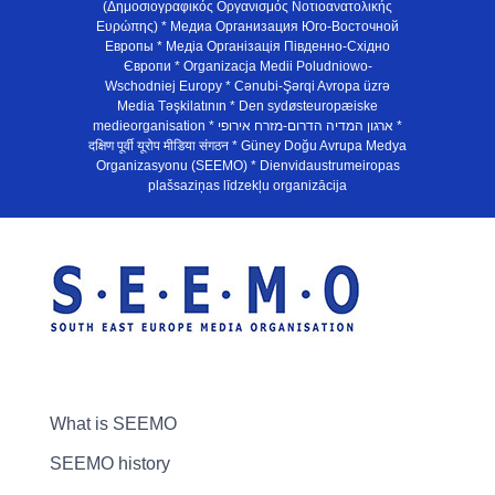
(Δημοσιογραφικός Οργανισμός Νοτιοανατολικής
Ευρώπης) * Медиа Организация Юго-Восточной
Европы * Медiа Органiзацiя Пiвденно-Схiдно
Європи * Organizacja Medii Poludniowo-
Wschodniej Europy * Cənubi-Şərqi Avropa üzrə
Media Təşkilatının * Den sydøsteuropæiske
medieorganisation * ארגון המדיה הדרום-מזרח אירופי *
दक्षिण पूर्वी यूरोप मीडिया संगठन * Güney Doğu Avrupa Medya
Organizasyonu (SEEMO) * Dienvidaustrumeiropas
plašsaziņas līdzekļu organizācija
What is SEEMO
SEEMO history