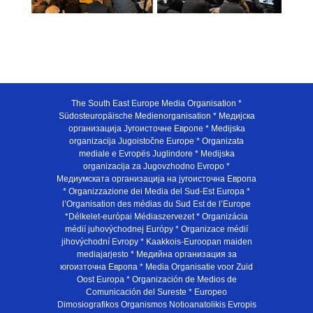
The South East Europe Media Organisation *
Südosteuropäische Medienorganisation * Медијска
организација Југоисточне Европе * Medijska
organizacija Jugoistočne Europe * Organizata
mediale e Evropës Juglindore * Medijska
organizacija za Jugovzhodno Evropo *
Медиумската организација на југоисточна Европа
* Organizzazione dei Media del Sud-Est Europa *
l’Organisation des médias du Sud Est de l’Europe
*Délkelet-európai Médiaszervezet * Organizácia
médií juhovýchodnej Európy * Organizace médií
jihovýchodní Evropy * Kaakkois-Euroopan maiden
mediajarjesto * Медийна организация за
югоизточна Европа * Media Organisatie voor Zuid
Oost Europa * Organización de Medios de
Comunicación del Sureste * Europeo
Dimosiografikos Organismos Notioanatolikis Evropis