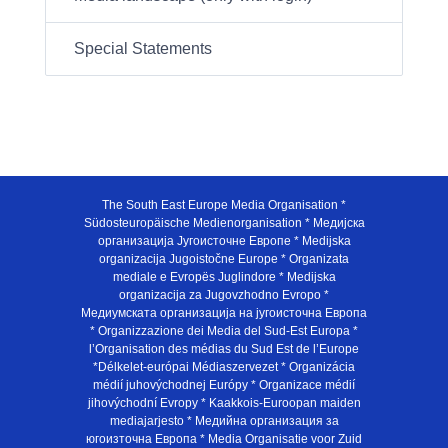
Special Statements
The South East Europe Media Organisation *
Südosteuropäische Medienorganisation * Медијска
организација Југоисточне Европе * Medijska
organizacija Jugoistočne Europe * Organizata
mediale e Evropës Juglindore * Medijska
organizacija za Jugovzhodno Evropo *
Медиумската организација на југоисточна Европа
* Organizzazione dei Media del Sud-Est Europa *
l’Organisation des médias du Sud Est de l’Europe
*Délkelet-európai Médiaszervezet * Organizácia
médií juhovýchodnej Európy * Organizace médií
jihovýchodní Evropy * Kaakkois-Euroopan maiden
mediajarjesto * Медийна организация за
югоизточна Европа * Media Organisatie voor Zuid