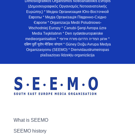
Dimosiografikos Organismos Notioanatolikis Evropis
(Δημοσιογραφικός Οργανισμός Νοτιοανατολικής
Ευρώπης) * Медиа Организация Юго-Восточной
Европы * Медiа Органiзацiя Пiвденно-Схiдно
Європи * Organizacja Medii Poludniowo-
Wschodniej Europy * Cənubi-Şərqi Avropa üzrə
Media Təşkilatının * Den sydøsteuropæiske
medieorganisation * ארגון המדיה הדרום-מזרח אירופי *
दक्षिण पूर्वी यूरोप मीडिया संगठन * Güney Doğu Avrupa Medya
Organizasyonu (SEEMO) * Dienvidaustrumeiropas
plašsaziņas līdzekļu organizācija
What is SEEMO
SEEMO history