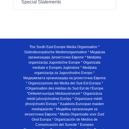
Special Statements
The South East Europe Media Organisation *
Südosteuropäische Medienorganisation * Медијска
организација Југоисточне Европе * Medijska
organizacija Jugoistočne Europe * Organizata
mediale e Evropës Juglindore * Medijska
organizacija za Jugovzhodno Evropo *
Медиумската организација на југоисточна Европа
* Organizzazione dei Media del Sud-Est Europa *
l’Organisation des médias du Sud Est de l’Europe
*Délkelet-európai Médiaszervezet * Organizácia
médií juhovýchodnej Európy * Organizace médií
jihovýchodní Evropy * Kaakkois-Euroopan maiden
mediajarjesto * Медийна организация за
югоизточна Европа * Media Organisatie voor Zuid
Oost Europa * Organización de Medios de
Comunicación del Sureste * Europeo