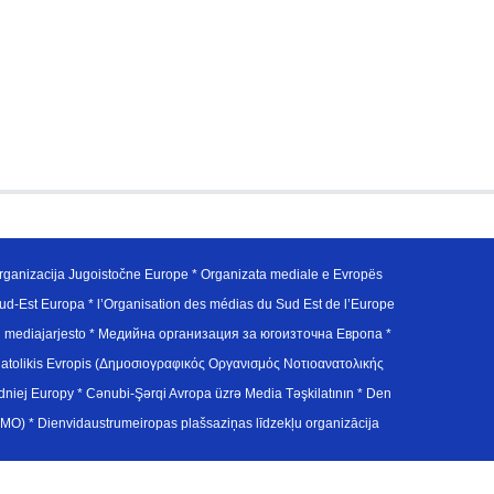
ganizacija Jugoistočne Europe * Organizata mediale e Evropës
d-Est Europa * l’Organisation des médias du Sud Est de l’Europe
en mediajarjesto * Медийна организация за югоизточна Европа *
atolikis Evropis (Δημοσιογραφικός Οργανισμός Νοτιοανατολικής
j Europy * Cənubi-Şərqi Avropa üzrə Media Təşkilatının * Den
u Avrupa Medya Organizasyonu (SEEMO) * Dienvidaustrumeiropas plašsaziņas līdzekļu organizācija