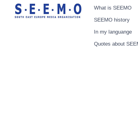
What is SEEMO
SEEMO history
In my languange
Quotes about SE