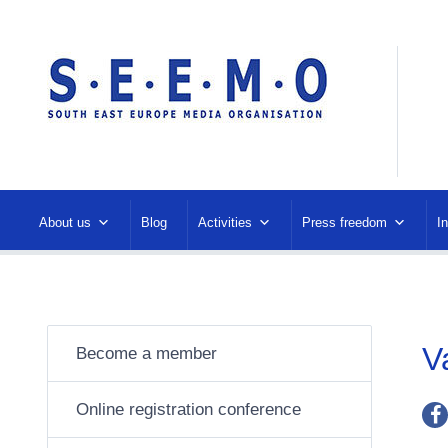
About us
Blog
Activities
Press freedom
I
V
Become a member
Online registration conference