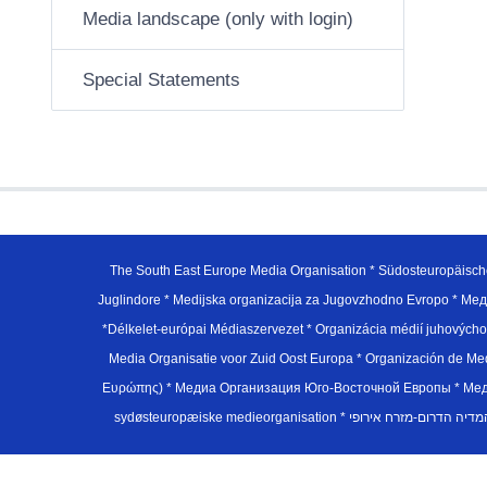
Media landscape (only with login)
Special Statements
The South East Europe Media Organisation * Südosteuropäisch
Juglindore * Medijska organizacija za Jugovzhodno Evropo * Мед
*Délkelet-európai Médiaszervezet * Organizácia médií juhovýc
Media Organisatie voor Zuid Oost Europa * Organización de M
Ευρώπης) * Медиа Организация Юго-Восточной Европы * Медiа О