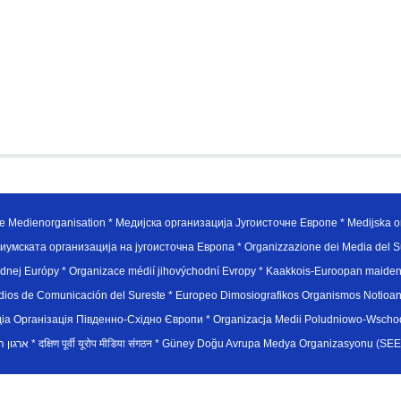
e Medienorganisation * Медијска организација Југоисточне Европе * Medijska or
иумската организација на југоисточна Европа * Organizzazione dei Media del Su
hodnej Európy * Organizace médií jihovýchodní Evropy * Kaakkois-Euroopan maid
edios de Comunicación del Sureste * Europeo Dimosiografikos Organismos Notioan
рганiзацiя Пiвденно-Схiдно Європи * Organizacja Medii Poludniowo-Wschodnie
sydøsteuropæiske medieorganisation * ארגון המדיה הדרום-מזרח אירופי * दक्षिण पूर्वी यूरोप मीडिया संगठन * Güney Doğ