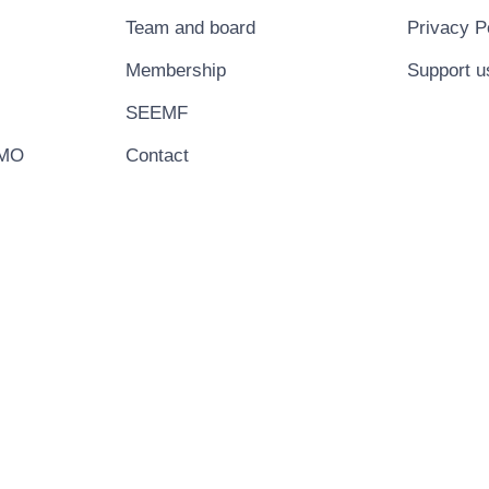
Team and board
Privacy P
Membership
Support u
SEEMF
EMO
Contact