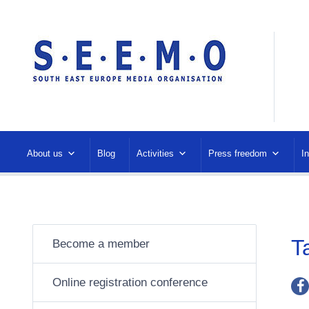
About us
Blog
Activities
Press freedom
I
T
Become a member
Online registration conference