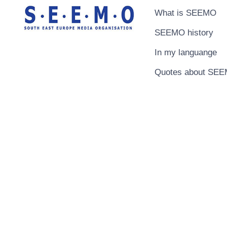
What is SEEMO
SEEMO history
In my languange
Quotes about SE