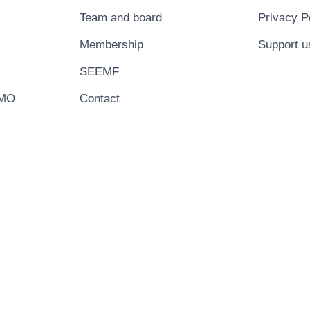
Team and board
Privacy P
Membership
Support u
SEEMF
EMO
Contact