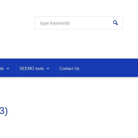
ds
SEEMO tools
Contact Us
3)