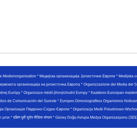
e Medienorganisation * Медијска организација Југоисточне Европе * Medijska or
иумската организација на југоисточна Европа * Organizzazione dei Media del Su
hodnej Európy * Organizace médií jihovýchodní Evropy * Kaakkois-Euroopan maid
edios de Comunicación del Sureste * Europeo Dimosiografikos Organismos Notioan
рганiзацiя Пiвденно-Схiдно Європи * Organizacja Medii Poludniowo-Wschodnie
sydøsteuropæiske medieorganisation * ארגון המדיה הדרום-מזרח אירופי * दक्षिण पूर्वी यूरोप मीडिया संगठन * Güney Doğ