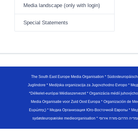
Media landscape (only with login)
Special Statements
The South East Europe Media Organisation * Südosteuropäisch
Juglindore * Medijska organizacija za Jugovzhodno Evropo * Мед
*Délkelet-európai Médiaszervezet * Organizácia médií juhovýc
Media Organisatie voor Zuid Oost Europa * Organización de M
Ευρώπης) * Медиа Организация Юго-Восточной Европы * Медiа О