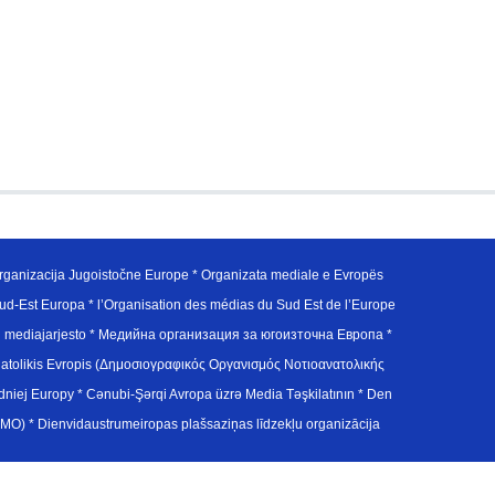
ganizacija Jugoistočne Europe * Organizata mediale e Evropës
d-Est Europa * l’Organisation des médias du Sud Est de l’Europe
en mediajarjesto * Медийна организация за югоизточна Европа *
atolikis Evropis (Δημοσιογραφικός Οργανισμός Νοτιοανατολικής
j Europy * Cənubi-Şərqi Avropa üzrə Media Təşkilatının * Den
u Avrupa Medya Organizasyonu (SEEMO) * Dienvidaustrumeiropas plašsaziņas līdzekļu organizācija