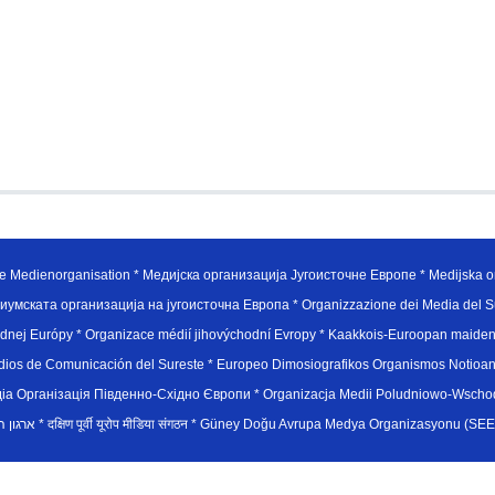
e Medienorganisation * Медијска организација Југоисточне Европе * Medijska or
иумската организација на југоисточна Европа * Organizzazione dei Media del Su
hodnej Európy * Organizace médií jihovýchodní Evropy * Kaakkois-Euroopan maid
edios de Comunicación del Sureste * Europeo Dimosiografikos Organismos Notioan
рганiзацiя Пiвденно-Схiдно Європи * Organizacja Medii Poludniowo-Wschodnie
sydøsteuropæiske medieorganisation * ארגון המדיה הדרום-מזרח אירופי * दक्षिण पूर्वी यूरोप मीडिया संगठन * Güney Doğ