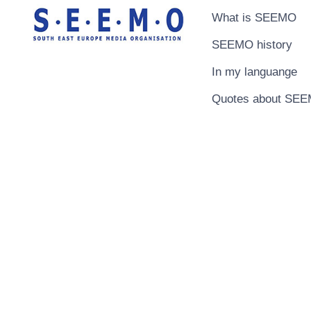
What is SEEMO
SEEMO history
In my languange
Quotes about SE