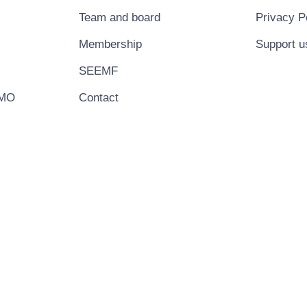
Team and board
Privacy P
Membership
Support u
SEEMF
EMO
Contact