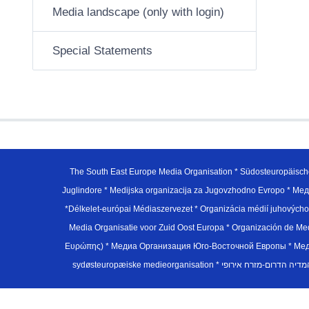
Media landscape (only with login)
Special Statements
The South East Europe Media Organisation * Südosteuropäisch
Juglindore * Medijska organizacija za Jugovzhodno Evropo * Мед
*Délkelet-európai Médiaszervezet * Organizácia médií juhovýc
Media Organisatie voor Zuid Oost Europa * Organización de M
Ευρώπης) * Медиа Организация Юго-Восточной Европы * Медiа О