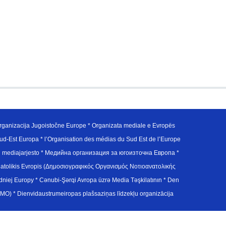
ganizacija Jugoistočne Europe * Organizata mediale e Evropës
d-Est Europa * l’Organisation des médias du Sud Est de l’Europe
en mediajarjesto * Медийна организация за югоизточна Европа *
atolikis Evropis (Δημοσιογραφικός Οργανισμός Νοτιοανατολικής
j Europy * Cənubi-Şərqi Avropa üzrə Media Təşkilatının * Den
u Avrupa Medya Organizasyonu (SEEMO) * Dienvidaustrumeiropas plašsaziņas līdzekļu organizācija