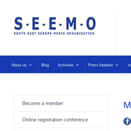
About us
Blog
Activities
Press freedom
I
M
Become a member
Online registration conference