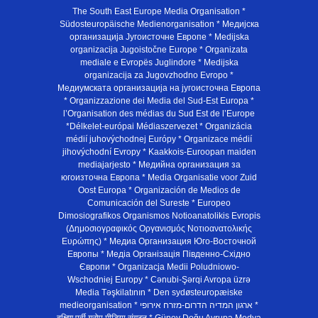
The South East Europe Media Organisation *
Südosteuropäische Medienorganisation * Медијска
организација Југоисточне Европе * Medijska
organizacija Jugoistočne Europe * Organizata
mediale e Evropës Juglindore * Medijska
organizacija za Jugovzhodno Evropo *
Медиумската организација на југоисточна Европа
* Organizzazione dei Media del Sud-Est Europa *
l’Organisation des médias du Sud Est de l’Europe
*Délkelet-európai Médiaszervezet * Organizácia
médií juhovýchodnej Európy * Organizace médií
jihovýchodní Evropy * Kaakkois-Euroopan maiden
mediajarjesto * Медийна организация за
югоизточна Европа * Media Organisatie voor Zuid
Oost Europa * Organización de Medios de
Comunicación del Sureste * Europeo
Dimosiografikos Organismos Notioanatolikis Evropis
(Δημοσιογραφικός Οργανισμός Νοτιοανατολικής
Ευρώπης) * Медиа Организация Юго-Восточной
Европы * Медiа Органiзацiя Пiвденно-Схiдно
Європи * Organizacja Medii Poludniowo-
Wschodniej Europy * Cənubi-Şərqi Avropa üzrə
Media Təşkilatının * Den sydøsteuropæiske
medieorganisation * ארגון המדיה הדרום-מזרח אירופי *