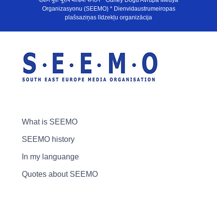
दक्षिण पूर्वी यूरोप मीडिया संगठन * Güney Doğu Avrupa Medya
Organizasyonu (SEEMO) * Dienvidaustrumeiropas
plašsaziņas līdzekļu organizācija
What is SEEMO
SEEMO history
In my languange
Quotes about SEEMO