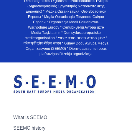
Dimosiografikos Organismos Notioanatolikis Evropis
(Δημοσιογραφικός Οργανισμός Νοτιοανατολικής
Ευρώπης) * Медиа Организация Юго-Восточной
Европы * Медiа Органiзацiя Пiвденно-Схiдно
Європи * Organizacja Medii Poludniowo-
Wschodniej Europy * Cənubi-Şərqi Avropa üzrə
Media Təşkilatının * Den sydøsteuropæiske
medieorganisation * ארגון המדיה הדרום-מזרח אירופי *
दक्षिण पूर्वी यूरोप मीडिया संगठन * Güney Doğu Avrupa Medya
Organizasyonu (SEEMO) * Dienvidaustrumeiropas
plašsaziņas līdzekļu organizācija
What is SEEMO
SEEMO history