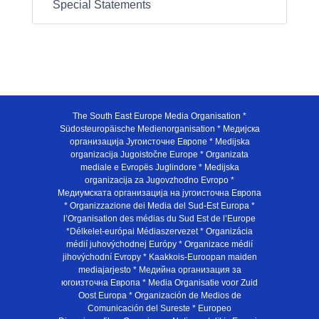
Special Statements
The South East Europe Media Organisation *
Südosteuropäische Medienorganisation * Медијска
организација Југоисточне Европе * Medijska
organizacija Jugoistočne Europe * Organizata
mediale e Evropës Juglindore * Medijska
organizacija za Jugovzhodno Evropo *
Медиумската организација на југоисточна Европа
* Organizzazione dei Media del Sud-Est Europa *
l’Organisation des médias du Sud Est de l’Europe
*Délkelet-európai Médiaszervezet * Organizácia
médií juhovýchodnej Európy * Organizace médií
jihovýchodní Evropy * Kaakkois-Euroopan maiden
mediajarjesto * Медийна организация за
югоизточна Европа * Media Organisatie voor Zuid
Oost Europa * Organización de Medios de
Comunicación del Sureste * Europeo