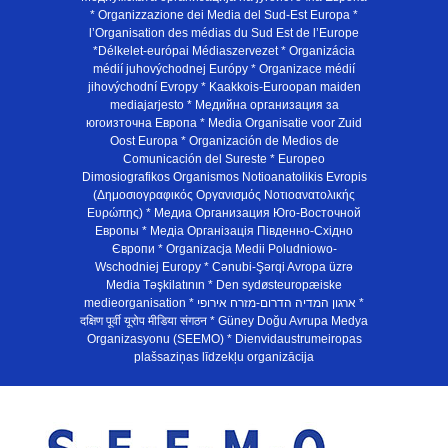
* Organizzazione dei Media del Sud-Est Europa *
l’Organisation des médias du Sud Est de l’Europe
*Délkelet-európai Médiaszervezet * Organizácia
médií juhovýchodnej Európy * Organizace médií
jihovýchodní Evropy * Kaakkois-Euroopan maiden
mediajarjesto * Медийна организация за
югоизточна Европа * Media Organisatie voor Zuid
Oost Europa * Organización de Medios de
Comunicación del Sureste * Europeo
Dimosiografikos Organismos Notioanatolikis Evropis
(Δημοσιογραφικός Οργανισμός Νοτιοανατολικής
Ευρώπης) * Медиа Организация Юго-Восточной
Европы * Медiа Органiзацiя Пiвденно-Схiдно
Європи * Organizacja Medii Poludniowo-
Wschodniej Europy * Cənubi-Şərqi Avropa üzrə
Media Təşkilatının * Den sydøsteuropæiske
medieorganisation * ארגון המדיה הדרום-מזרח אירופי *
दक्षिण पूर्वी यूरोप मीडिया संगठन * Güney Doğu Avrupa Medya
Organizasyonu (SEEMO) * Dienvidaustrumeiropas
plašsaziņas līdzekļu organizācija