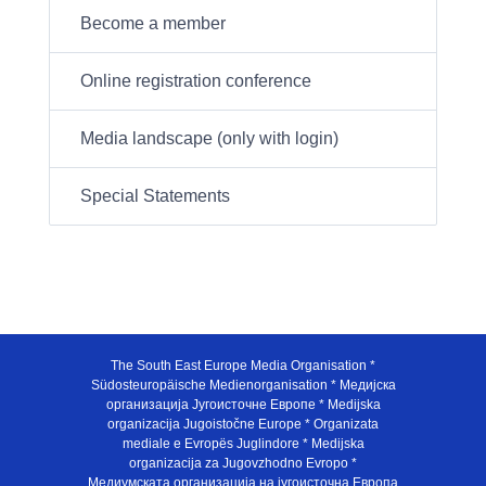
Become a member
Online registration conference
Media landscape (only with login)
Special Statements
The South East Europe Media Organisation *
Südosteuropäische Medienorganisation * Медијска
организација Југоисточне Европе * Medijska
organizacija Jugoistočne Europe * Organizata
mediale e Evropës Juglindore * Medijska
organizacija za Jugovzhodno Evropo *
Медиумската организација на југоисточна Европа