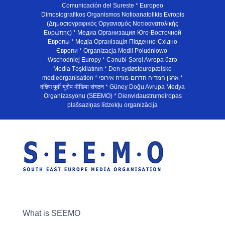
Comunicación del Sureste * Europeo
Dimosiografikos Organismos Notioanatolikis Evropis
(Δημοσιογραφικός Οργανισμός Νοτιοανατολικής
Ευρώπης) * Медиа Организация Юго-Восточной
Европы * Медiа Органiзацiя Пiвденно-Схiдно
Європи * Organizacja Medii Poludniowo-
Wschodniej Europy * Cənubi-Şərqi Avropa üzrə
Media Təşkilatının * Den sydøsteuropæiske
medieorganisation * ארגון המדיה הדרום-מזרח אירופי *
दक्षिण पूर्वी यूरोप मीडिया संगठन * Güney Doğu Avrupa Medya
Organizasyonu (SEEMO) * Dienvidaustrumeiropas
plašsaziņas līdzekļu organizācija
What is SEEMO