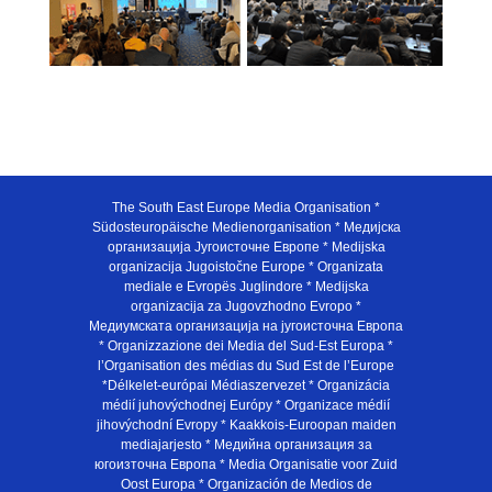
The South East Europe Media Organisation *
Südosteuropäische Medienorganisation * Медијска
организација Југоисточне Европе * Medijska
organizacija Jugoistočne Europe * Organizata
mediale e Evropës Juglindore * Medijska
organizacija za Jugovzhodno Evropo *
Медиумската организација на југоисточна Европа
* Organizzazione dei Media del Sud-Est Europa *
l’Organisation des médias du Sud Est de l’Europe
*Délkelet-európai Médiaszervezet * Organizácia
médií juhovýchodnej Európy * Organizace médií
jihovýchodní Evropy * Kaakkois-Euroopan maiden
mediajarjesto * Медийна организация за
югоизточна Европа * Media Organisatie voor Zuid
Oost Europa * Organización de Medios de