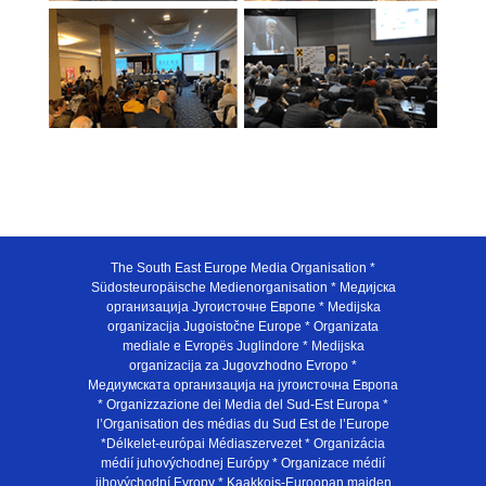
The South East Europe Media Organisation *
Südosteuropäische Medienorganisation * Медијска
организација Југоисточне Европе * Medijska
organizacija Jugoistočne Europe * Organizata
mediale e Evropës Juglindore * Medijska
organizacija za Jugovzhodno Evropo *
Медиумската организација на југоисточна Европа
* Organizzazione dei Media del Sud-Est Europa *
l’Organisation des médias du Sud Est de l’Europe
*Délkelet-európai Médiaszervezet * Organizácia
médií juhovýchodnej Európy * Organizace médií
jihovýchodní Evropy * Kaakkois-Euroopan maiden