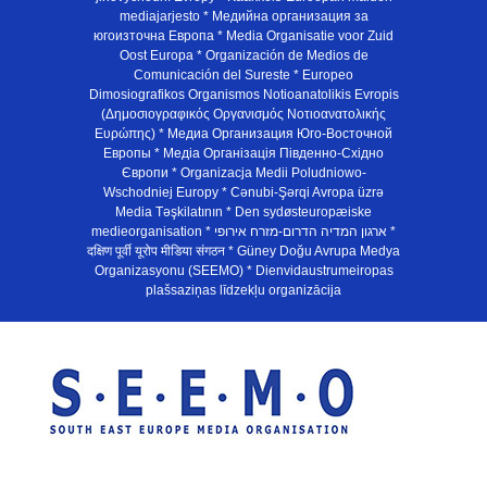
mediajarjesto * Медийна организация за
югоизточна Европа * Media Organisatie voor Zuid
Oost Europa * Organización de Medios de
Comunicación del Sureste * Europeo
Dimosiografikos Organismos Notioanatolikis Evropis
(Δημοσιογραφικός Οργανισμός Νοτιοανατολικής
Ευρώπης) * Медиа Организация Юго-Восточной
Европы * Медiа Органiзацiя Пiвденно-Схiдно
Європи * Organizacja Medii Poludniowo-
Wschodniej Europy * Cənubi-Şərqi Avropa üzrə
Media Təşkilatının * Den sydøsteuropæiske
medieorganisation * ארגון המדיה הדרום-מזרח אירופי *
दक्षिण पूर्वी यूरोप मीडिया संगठन * Güney Doğu Avrupa Medya
Organizasyonu (SEEMO) * Dienvidaustrumeiropas
plašsaziņas līdzekļu organizācija