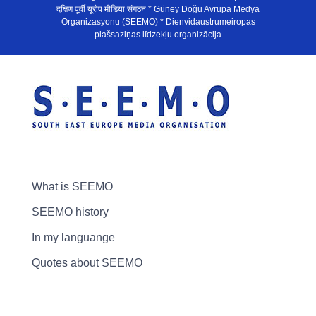
दक्षिण पूर्वी यूरोप मीडिया संगठन * Güney Doğu Avrupa Medya
Organizasyonu (SEEMO) * Dienvidaustrumeiropas
plašsaziņas līdzekļu organizācija
What is SEEMO
SEEMO history
In my languange
Quotes about SEEMO