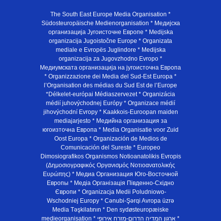
The South East Europe Media Organisation *
Südosteuropäische Medienorganisation * Медијска
организација Југоисточне Европе * Medijska
organizacija Jugoistočne Europe * Organizata
mediale e Evropës Juglindore * Medijska
organizacija za Jugovzhodno Evropo *
Медиумската организација на југоисточна Европа
* Organizzazione dei Media del Sud-Est Europa *
l’Organisation des médias du Sud Est de l’Europe
*Délkelet-európai Médiaszervezet * Organizácia
médií juhovýchodnej Európy * Organizace médií
jihovýchodní Evropy * Kaakkois-Euroopan maiden
mediajarjesto * Медийна организация за
югоизточна Европа * Media Organisatie voor Zuid
Oost Europa * Organización de Medios de
Comunicación del Sureste * Europeo
Dimosiografikos Organismos Notioanatolikis Evropis
(Δημοσιογραφικός Οργανισμός Νοτιοανατολικής
Ευρώπης) * Медиа Организация Юго-Восточной
Европы * Медiа Органiзацiя Пiвденно-Схiдно
Європи * Organizacja Medii Poludniowo-
Wschodniej Europy * Cənubi-Şərqi Avropa üzrə
Media Təşkilatının * Den sydøsteuropæiske
medieorganisation * ארגון המדיה הדרום-מזרח אירופי *