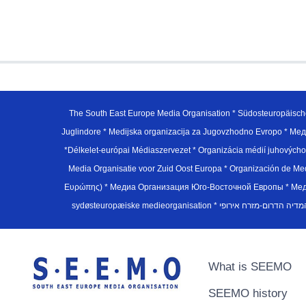
The South East Europe Media Organisation * Südosteuropäisch
Juglindore * Medijska organizacija za Jugovzhodno Evropo * Мед
*Délkelet-európai Médiaszervezet * Organizácia médií juhovýc
Media Organisatie voor Zuid Oost Europa * Organización de M
Ευρώπης) * Медиа Организация Юго-Восточной Европы * Медiа О
What is SEEMO
SEEMO history