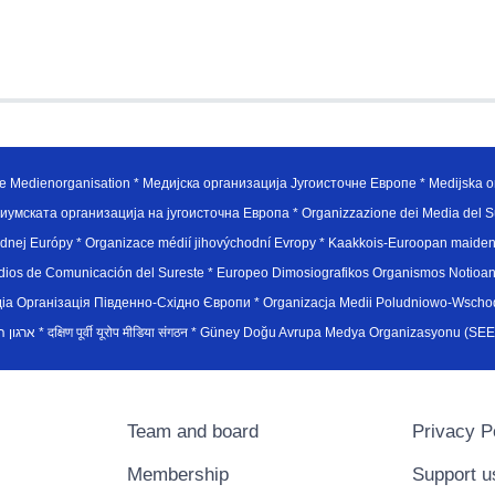
e Medienorganisation * Медијска организација Југоисточне Европе * Medijska or
иумската организација на југоисточна Европа * Organizzazione dei Media del Su
hodnej Európy * Organizace médií jihovýchodní Evropy * Kaakkois-Euroopan maid
edios de Comunicación del Sureste * Europeo Dimosiografikos Organismos Notioan
рганiзацiя Пiвденно-Схiдно Європи * Organizacja Medii Poludniowo-Wschodnie
sydøsteuropæiske medieorganisation * ארגון המדיה הדרום-מזרח אירופי * दक्षिण पूर्वी यूरोप मीडिया संगठन * Güney Doğ
Team and board
Privacy P
Membership
Support u