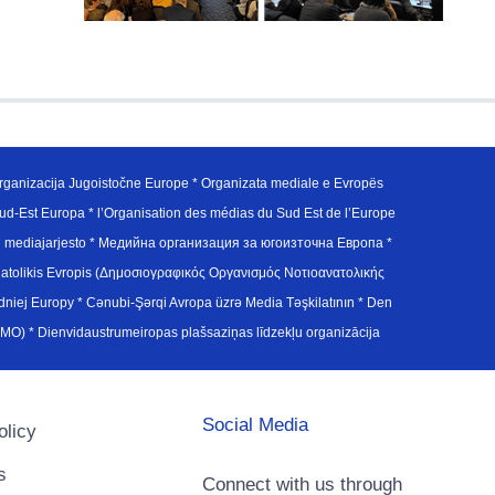
ganizacija Jugoistočne Europe * Organizata mediale e Evropës
d-Est Europa * l’Organisation des médias du Sud Est de l’Europe
en mediajarjesto * Медийна организация за югоизточна Европа *
atolikis Evropis (Δημοσιογραφικός Οργανισμός Νοτιοανατολικής
j Europy * Cənubi-Şərqi Avropa üzrə Media Təşkilatının * Den
u Avrupa Medya Organizasyonu (SEEMO) * Dienvidaustrumeiropas plašsaziņas līdzekļu organizācija
Social Media
olicy
s
Connect with us through