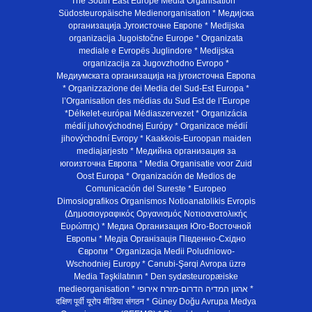
The South East Europe Media Organisation *
Südosteuropäische Medienorganisation * Медијска
организација Југоисточне Европе * Medijska
organizacija Jugoistočne Europe * Organizata
mediale e Evropës Juglindore * Medijska
organizacija za Jugovzhodno Evropo *
Медиумската организација на југоисточна Европа
* Organizzazione dei Media del Sud-Est Europa *
l’Organisation des médias du Sud Est de l’Europe
*Délkelet-európai Médiaszervezet * Organizácia
médií juhovýchodnej Európy * Organizace médií
jihovýchodní Evropy * Kaakkois-Euroopan maiden
mediajarjesto * Медийна организация за
югоизточна Европа * Media Organisatie voor Zuid
Oost Europa * Organización de Medios de
Comunicación del Sureste * Europeo
Dimosiografikos Organismos Notioanatolikis Evropis
(Δημοσιογραφικός Οργανισμός Νοτιοανατολικής
Ευρώπης) * Медиа Организация Юго-Восточной
Европы * Медiа Органiзацiя Пiвденно-Схiдно
Європи * Organizacja Medii Poludniowo-
Wschodniej Europy * Cənubi-Şərqi Avropa üzrə
Media Təşkilatının * Den sydøsteuropæiske
medieorganisation * ארגון המדיה הדרום-מזרח אירופי *
दक्षिण पूर्वी यूरोप मीडिया संगठन * Güney Doğu Avrupa Medya