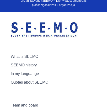
Organizasyonu (SEEMO) * Dienvidaustrumeiropas
plašsaziņas līdzekļu organizācija
What is SEEMO
SEEMO history
In my languange
Quotes about SEEMO
Team and board